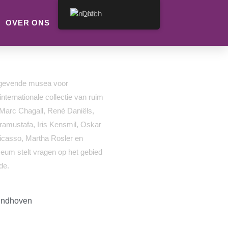
Dutch
OVER ONS
CONTACT
ngevende musea voor
ternationale collectie van ruim
Marc Chagall, René Daniëls,
amustafa, Iris Kensmil, Oskar
icasso, Martha Rosler en
eum stelt vragen op het gebied
de.
Eindhoven