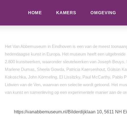
HOME
KAMERS
OMGEVING
Het Van Abbemuseum in Eindhoven is een van de meest toonaa
hedendaagse kunst in Europa. Het museum heeft een uitgebreide in
2.800 kunstwerken, waaronder sleutelwerken van Joseph Beuys, 
Marlene Dumas, Sheela Gowda, Patricia Kaersenhout, Gülsün Kar
Kokoschka, John Körmeling, El Lissitzky, Paul McCarthy, Pablo P
Lidwien van de Ven, waarvan een selectie wordt getoond. Het mus
van kunst en samenleving op een experimentele manier aan de or
https://vanabbemuseum.nl/
Bilderdijklaan 10, 5611 NH 