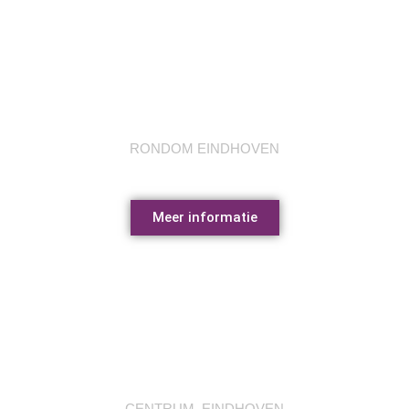
Het Brabants Vennenpad
RONDOM EINDHOVEN
Meer informatie
VVV thisiseindhoven
CENTRUM, EINDHOVEN