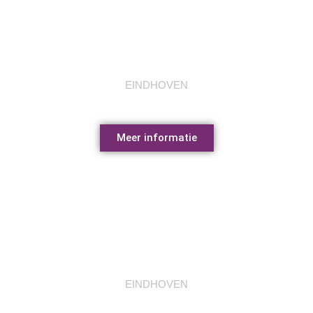
Fietsen in Eindhoven
EINDHOVEN
Meer informatie
PreHistorisch dorp
EINDHOVEN