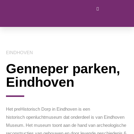
EINDHOVEN
Genneper parken,
Eindhoven
Het
preHistorisch Dorp
in Eindhoven is een
historisch openluchtmuseum dat onderdeel is van Eindhoven
Museum. Het museum toont aan de hand van archeologische
reconstructies van gebouwen en door levende geschiedenis 6