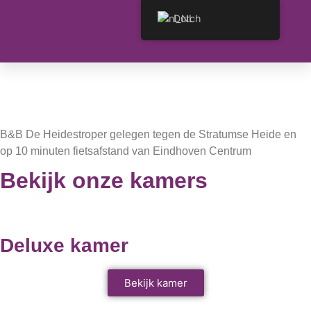
Bed and Breakfast De
Dutch
Heidestroper
rust en ruimte
B&B De Heidestroper gelegen tegen de Stratumse Heide en
op 10 minuten fietsafstand van Eindhoven Centrum
Bekijk onze kamers
Deluxe kamer
Bekijk kamer