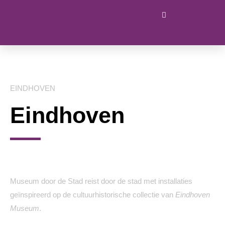
EINDHOVEN
Eindhoven
Museum door de Stad reist door de stad met installaties
geïnspireerd op de cultuurhistorische collectie van
Eindhoven
Museum
.