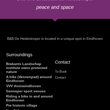
peace and space
B&B De Heidestroper is located in a unique spot in Eindhoven
Surroundings
Contact
Brabants Landschap
institute owns protected
nature
To Book
A hike (Vennenpad) around
Contact
Eindhoven
VVV thisiseindhoven
Genneper sport venues
Riding a bike in and around
Eindhoven
Pre historic village