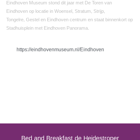
Eindhoven Museum stond dit jaar met De Toren van
Eindhoven op locatie in Woensel, Stratum, Strijp,
Tongelre, Gestel en Eindhoven centrum en staat binnenkort op
Stadhuisplein met Eindhoven Panorama.
https://eindhovenmuseum.nl/
Eindhoven
Bed and Breakfast de Heidestroper